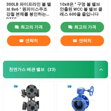
300LB 파이프라인 볼 밸
10x8은 " 구멍 볼 밸브
브 8x6 " 원피이스주조
안출된 WCC 볼 밸브 클
강철 본체를 봉인하는
래스 600을 줄입니다
PTFE
최고의 가격
최고의 가격
연락처
연락처
천연가스 배관 밸브
(23)