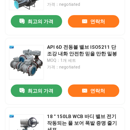
가격：negotiated
공장 여행
최고의 가격
연락처
품질 관리
API 6D 전동볼 밸브 ISO5211 단
연락주세요
조강 내화 안전한 믿을 만한 밀봉
MOQ：1개 세트
가격：negotiated
인용문을 요구하세요
파이프라인 볼 밸브
최고의 가격
연락처
천연가스 배관 밸브
18 " 150LB WCB 바디 밸브 전기
작동되는 풀 보어 폭발 증명 줄기
석유 파이프 라인 밸브
세포