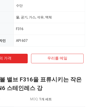
수단
물, 공기, 가스, 석유, 액체
F316
디자인
API 607
의 가격
우리를 메일
볼 밸브 F316을 표류시키는 작은
N6 스테인레스 강
d
MOQ:
1개 세트