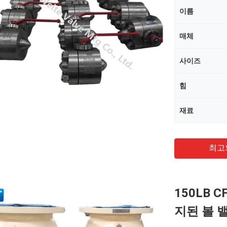
이름
매체
사이즈
힘
재료
최고
150LB 
지된 볼 