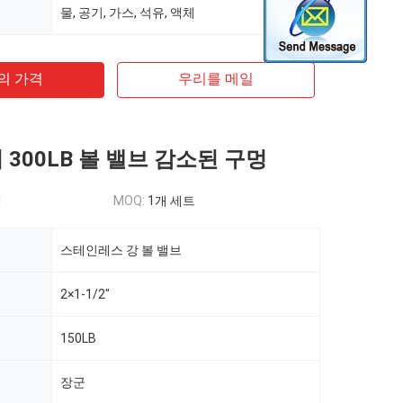
물, 공기, 가스, 석유, 액체
의 가격
우리를 메일
치 300LB 볼 밸브 감소된 구멍
d
MOQ:
1개 세트
스테인레스 강 볼 밸브
2×1-1/2"
150LB
장군