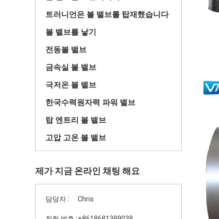
트러니언은 볼 밸브를 탑재했습니다
볼 밸브를 낳기
전동볼 밸브
금속실 볼 밸브
극저온 볼 밸브
한국수력원자력 파워 밸브
탑 엔트리 볼 밸브
고압 고온 볼 밸브
제가 지금 온라인 채팅 해요
담당자 :
Chris
전화 번호 :
+8618681399039