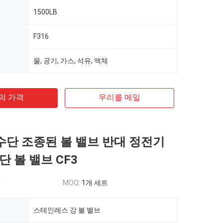
1500LB
F316
물, 공기, 가스, 석유, 액체
의 가격
우리를 메일
7 수단 조종된 볼 밸브 반대 정전기
 볼 밸브 CF3
d
MOQ:
1개 세트
스테인레스 강 볼 밸브