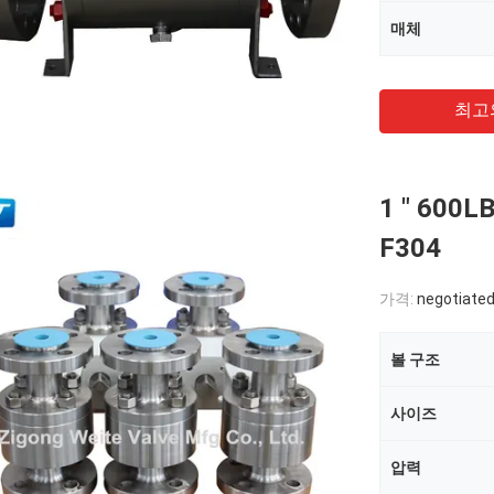
매체
최고
1 " 60
F304
가격:
negotiate
볼 구조
사이즈
압력