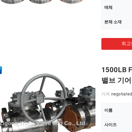
매체
본체 소재
최고
1500LB
밸브 기어박
가격:
negotiate
이름
사이즈