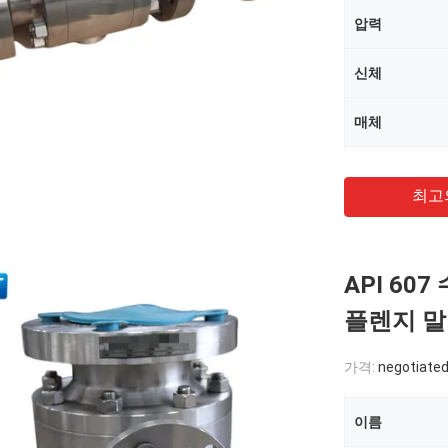
압력
신체
매체
최고
API 60
플렌지 말단
가격:
negotiate
이름