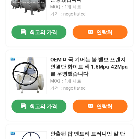
MOQ：1개 세트
가격：negotiated
긴급 차단 밸브
최고의 가격
연락처
완전히 용접구 밸브
볼 밸브를 표류시키기
OEM 미국 기어는 볼 밸브 프랜지
연결단 화이트 색 1.6Mpa-42Mpa
를 운영했습니다
트러니언은 볼 밸브를 탑재했습니다
MOQ：1개 세트
가격：negotiated
볼 밸브를 낳기
최고의 가격
연락처
전동볼 밸브
안출된 탑 엔트리 트러니언 말 탄
금속실 볼 밸브