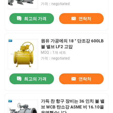
가격：negotiated
제품 소개
최고의 가격
연락처
파이프라인 볼 밸브
원유 가공에의 18 " 단조강 600LB
천연가스 배관 밸브
볼 밸브 LF2 고압
MOQ：1개 세트
가격：negotiated
석유 파이프 라인 밸브
기어 조종된 볼 밸브
최고의 가격
연락처
탄소강 플랜지된 볼 밸브
가득 찬 항구 장비는 36 인치 볼 밸
브 WCB 탄소강 ASME 비 16.10을
스테인레스 강 플랜지된 볼 밸브
운영했습니다