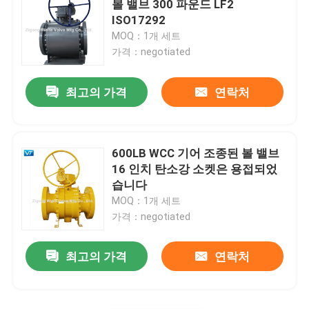
볼 밸브 300 파운드 LF2
ISO17292
극저온 볼 밸브
MOQ：1개 세트
가격：negotiated
한국수력원자력 파워 밸브
최고의 가격
연락처
탑 엔트리 볼 밸브
600LB WCC 기어 조종된 볼 밸브
고압 고온 볼 밸브
16 인치 탄소강 소켓은 용접되었
습니다
MOQ：1개 세트
가격：negotiated
최고의 가격
연락처