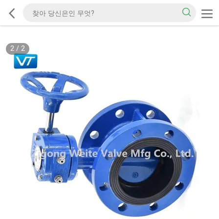
2
/
2