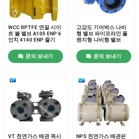
제품 소개
WCC RPTFE 연질 시이
고강도 기어박스 나비
트 볼 밸브 A105 ENP 6
형 밸브 파이프라인 플
파이프라인 볼 밸브
인치 4140 ENP 줄기
랜지형 나비형 밸브
문의 보내기
문의 보내기
천연가스 배관 밸브
석유 파이프 라인 밸브
기어 조종된 볼 밸브
탄소강 플랜지된 볼 밸브
스테인레스 강 플랜지된 볼 밸브
VT 천연가스 배관 즉시
NPS 천연가스 배관은