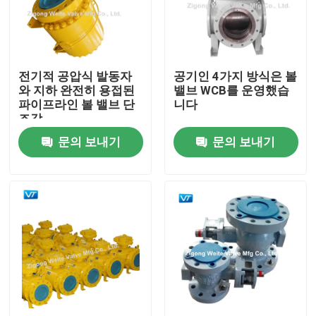
제품 소개
전기적 공압식 발동자
공기인 4가지 방식은 볼
파이프라인 볼 밸브
와 지하 완전히 용접된
밸브 WCB를 운영했습
파이프라인 볼 밸브 단
니다
조강
천연가스 배관 밸브
문의 보내기
문의 보내기
석유 파이프 라인 밸브
기어 조종된 볼 밸브
탄소강 플랜지된 볼 밸브
스테인레스 강 플랜지된 볼 밸브