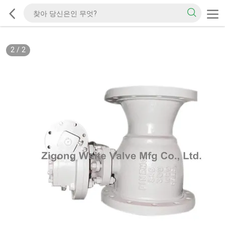
2
/
2