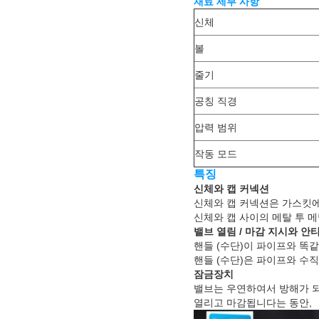
재료 세부 사항
신체
볼
줄기
공칭 직경
압력 범위
작동 모드
특징
신체와 캡 커넥션
신체와 캡 커넥션은 가스킷에
신체와 캡 사이의 메탈 투 
밸브 열림 / 마감 지시와 안
핸들 (수단)이 파이프와 똑같
핸들 (수단)은 파이프와 수
잠금장치
밸브는 우연하여서 방해가 되
열리고 마감됩니다는 동안,