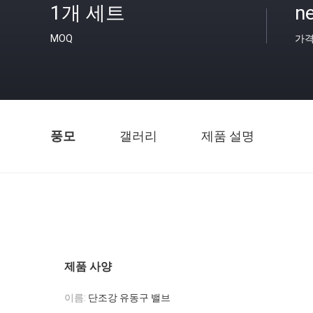
1개 세트
n
MOQ
가
풍모
갤러리
제품 설명
제품 사양
이름:
단조강 유동구 밸브