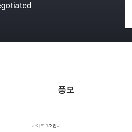
egotiated
격
풍모
사이즈:
1/2인치