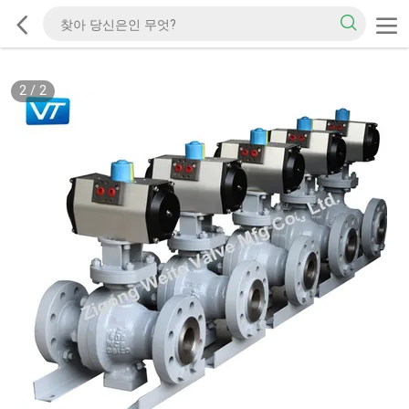
2
/
2