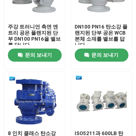
제품 소개
주강 트러니언 측면 엔
DN100 PN16 탄소강 플
트리 공은 플랜지된 단
랜지된 단부 공은 WCB
파이프라인 볼 밸브
부 DN100 PN16을 밸브
본체 소재를 밸브를 답
를 답니다
니다
문의 보내기
문의 보내기
천연가스 배관 밸브
석유 파이프 라인 밸브
기어 조종된 볼 밸브
탄소강 플랜지된 볼 밸브
스테인레스 강 플랜지된 볼 밸브
8 인치 클래스 탄소강
ISO5211과 600LB 탄