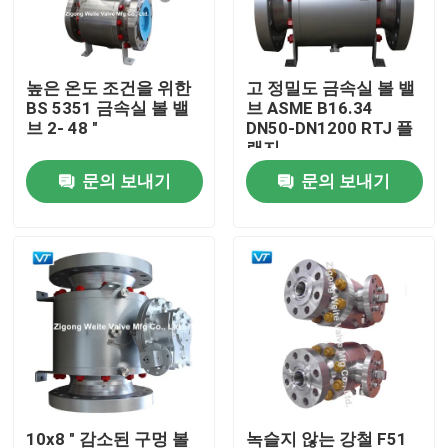
공장 여행
높은 온도 조건을 위한
고 정밀도 금속실 볼 밸
BS 5351 금속실 볼 밸
브 ASME B16.34
품질 관리
브 2- 48 "
DN50-DN1200 RTJ 플
랜지
문의 보내기
문의 보내기
연락주세요
인용문을 요구하세요
파이프라인 볼 밸브
천연가스 배관 밸브
석유 파이프 라인 밸브
10x8 " 감소된 구멍 볼
녹슬지 않는 강철 F51