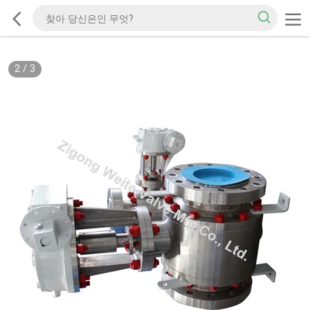
2
/
3