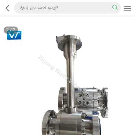
2
/
2