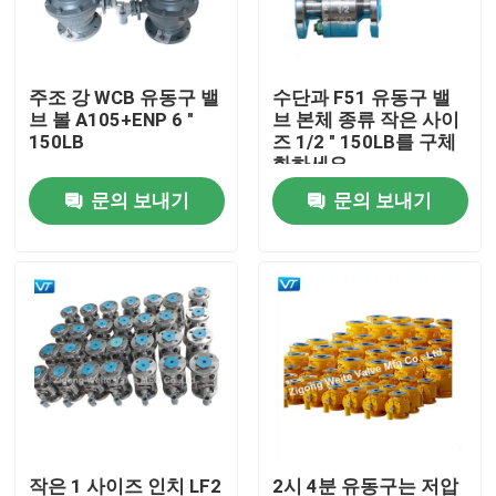
공장 여행
주조 강 WCB 유동구 밸
수단과 F51 유동구 밸
브 볼 A105+ENP 6 "
브 본체 종류 작은 사이
품질 관리
150LB
즈 1/2 " 150LB를 구체
화하세요
문의 보내기
문의 보내기
연락주세요
인용문을 요구하세요
파이프라인 볼 밸브
천연가스 배관 밸브
석유 파이프 라인 밸브
작은 1 사이즈 인치 LF2
2시 4분 유동구는 저압