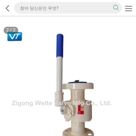
2
/
2