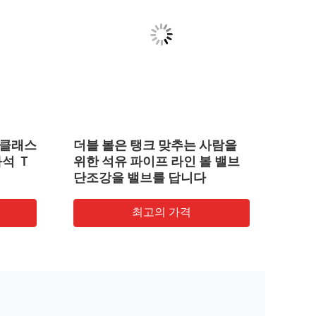
 클래스
더블 볼은 탱크 맞추는 사람을
플랜
좌석 Ｔ
위한 석유 파이프 라인 볼 밸브
밸브
단조강을 밸브를 답니다
최고의 가격