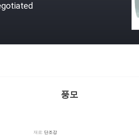
egotiated
격
풍모
재료:
단조강