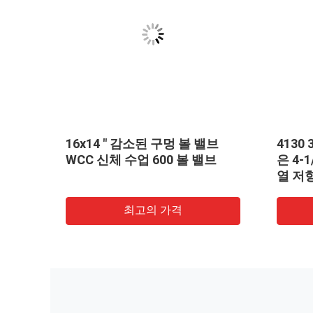
라인은
16x14 " 감소된 구멍 볼 밸브
4130
리드 볼
WCC 신체 수업 600 볼 밸브
은 4-1
열 저
최고의 가격