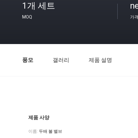
1개 세트
n
MOQ
가
풍모
갤러리
제품 설명
제품 사양
이름:
두배 볼 밸브