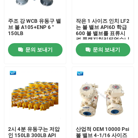
제품 소개
주조 강 WCB 유동구 밸
작은 1 사이즈 인치 LF2
브 볼 A105+ENP 6 "
는 볼 밸브 API6D 학급
150LB
600 볼 밸브를 표류시
파이프라인 볼 밸브
켜 플랜지처리되었습니
다
문의 보내기
문의 보내기
천연가스 배관 밸브
석유 파이프 라인 밸브
기어 조종된 볼 밸브
탄소강 플랜지된 볼 밸브
2시 4분 유동구는 저압
산업적 OEM 10000 Psi
스테인레스 강 플랜지된 볼 밸브
인 150LB 300LB API
볼 밸브 4-1/16 사이즈