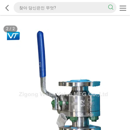
2
/
2