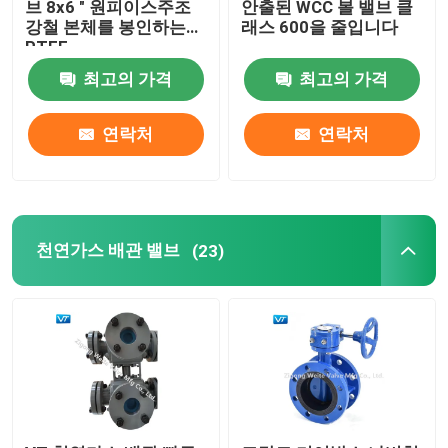
브 8x6 " 원피이스주조
안출된 WCC 볼 밸브 클
강철 본체를 봉인하는
래스 600을 줄입니다
PTFE
볼 밸브를 낳기
최고의 가격
최고의 가격
전동볼 밸브
연락처
연락처
금속실 볼 밸브
극저온 볼 밸브
천연가스 배관 밸브
(23)
한국수력원자력 파워 밸브
탑 엔트리 볼 밸브
고압 고온 볼 밸브