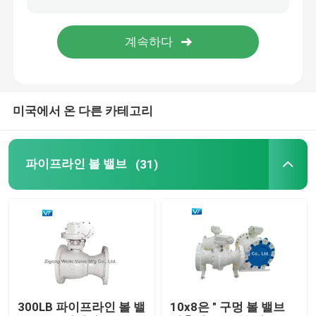
기어 조종된 볼 밸브
탄소강 플랜지된 볼 밸브
미국에서 온 다른 카테고리
스테인레스 강 플랜지된 볼 밸브
파이프라인 볼 밸브
(31)
긴급 차단 밸브
완전히 용접구 밸브
볼 밸브를 표류시키기
트러니언은 볼 밸브를 탑재했습니다
300LB 파이프라인 볼 밸
10x8은 " 구멍 볼 밸브