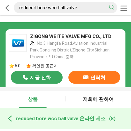
ZIGONG WEITE VALVE MFG CO., LTD
No.3 Hangfa Road,Aviation Industrial
Park,Gongjing District,Zigong City,Sichuan
Province,P.R.China,중국
5.0
확인된 공급자
지금 전화
연락처
상품
저희에 관하여
reduced bore wcc ball valve 온라인 제조
(8)