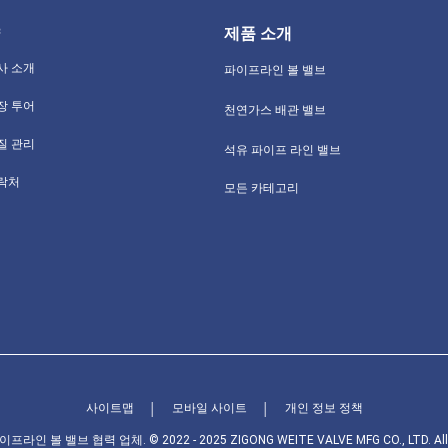
제품 소개
사 소개
파이프라인 볼 밸브
장 투어
천연가스 배관 밸브
질 관리
석유 파이프 라인 밸브
락처
모든 카테고리
사이트맵
모바일 사이트
개인 정보 정책
│
│
인 볼 밸브 협력 업체. © 2022 - 2025 ZIGONG WEITE VALVE MFG CO., LTD. All Ri