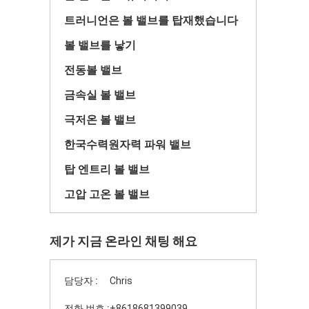
트러니언은 볼 밸브를 탑재했습니다
볼 밸브를 낳기
전동볼 밸브
금속실 볼 밸브
극저온 볼 밸브
한국수력원자력 파워 밸브
탑 엔트리 볼 밸브
고압 고온 볼 밸브
제가 지금 온라인 채팅 해요
담당자 :
Chris
전화 번호 :
+8618681399039