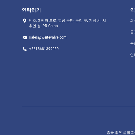
연락하기
약
번호. 3 행파 도로, 항공 공단, 궁징 구, 지공 시, 시
회
추안 성, P.R.China
공
sales@weitevalve.com
품
+8618681399039
연
중국 좋은 품질 파이프라