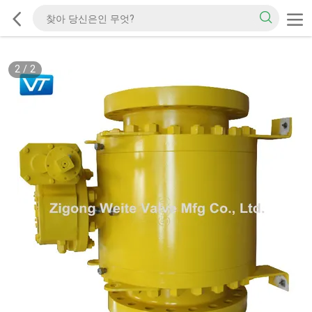
2
/
2