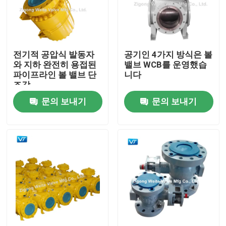
제품 소개
전기적 공압식 발동자
공기인 4가지 방식은 볼
파이프라인 볼 밸브
와 지하 완전히 용접된
밸브 WCB를 운영했습
파이프라인 볼 밸브 단
니다
조강
천연가스 배관 밸브
문의 보내기
문의 보내기
석유 파이프 라인 밸브
기어 조종된 볼 밸브
탄소강 플랜지된 볼 밸브
스테인레스 강 플랜지된 볼 밸브