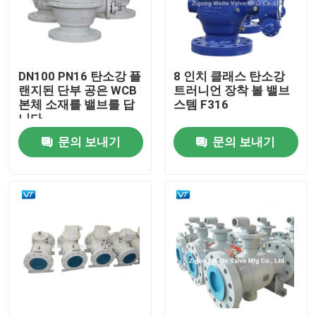
제품 소개
DN100 PN16 탄소강 플
8 인치 클래스 탄소강
파이프라인 볼 밸브
랜지된 단부 공은 WCB
트러니언 장착 볼 밸브
본체 소재를 밸브를 답
스템 F316
니다
천연가스 배관 밸브
문의 보내기
문의 보내기
석유 파이프 라인 밸브
기어 조종된 볼 밸브
탄소강 플랜지된 볼 밸브
스테인레스 강 플랜지된 볼 밸브