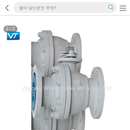
2
/
2