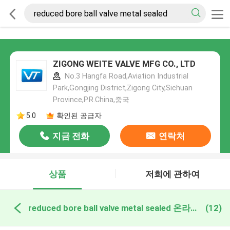
ZIGONG WEITE VALVE MFG CO., LTD
No.3 Hangfa Road,Aviation Industrial
Park,Gongjing District,Zigong City,Sichuan
Province,P.R.China,중국
5.0
확인된 공급자
지금 전화
연락처
상품
저희에 관하여
reduced bore ball valve metal sealed 온라인 제조
(12)