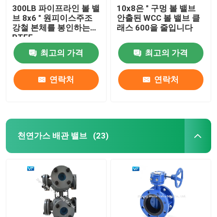
300LB 파이프라인 볼 밸
10x8은 " 구멍 볼 밸브
브 8x6 " 원피이스주조
안출된 WCC 볼 밸브 클
강철 본체를 봉인하는
래스 600을 줄입니다
PTFE
최고의 가격
최고의 가격
연락처
연락처
천연가스 배관 밸브
(23)